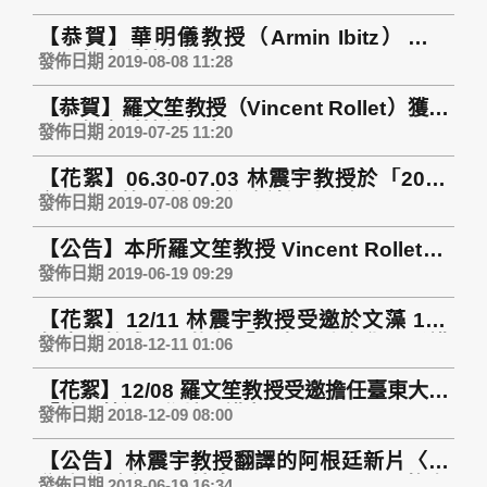
【恭賀】華明儀教授（Armin Ibitz）獲得
108 年度科技部計畫
發佈日期 2019-08-08 11:28
【恭賀】羅文笙教授（Vincent Rollet）獲得
108 年度科技部計畫
發佈日期 2019-07-25 11:20
【花絮】06.30-07.03 林震宇教授於「2019
台北電影節」擔任映後座談逐步口譯
發佈日期 2019-07-08 09:20
【公告】本所羅文笙教授 Vincent Rollet 於
Regions and Cohesion Journal (Scopus)
發佈日期 2019-06-19 09:29
發表期刊論文《Health Interregionalism in
【花絮】12/11 林震宇教授受邀於文藻 107
combating communicable diseases. EU
年度高教成果展擔任「西班牙跨文化電影講
cooperation with ASEAN and the African
發佈日期 2018-12-11 01:06
座」之講者
Union (AU)》
【花絮】12/08 羅文笙教授受邀擔任臺東大學
「歐盟英語工作坊」講者
發佈日期 2018-12-09 08:00
【公告】林震宇教授翻譯的阿根廷新片〈神
秘高峰會〉(原片名:La cordillera)即將在
發佈日期 2018-06-19 16:34