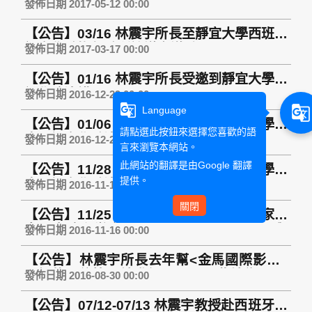
Rollet ) 受邀參加「2017年法國總統大選的
發佈日期 2017-05-12 00:00
影響研討會」（The impacts of 2017
【公告】03/16 林震宇所長至靜宜大學西班牙
French Presidential Election）
語文學系擔任系所諮議會議委員
發佈日期 2017-03-17 00:00
【公告】01/16 林震宇所長受邀到靜宜大學外
語學院演講
發佈日期 2016-12-29 00:00
g_translate
g_translate
Language
【公告】01/06 林震宇所長受邀到靜宜大學西
請點選此按鈕來選擇您喜歡的語
班牙語文學系演講
發佈日期 2016-12-29 00:00
言來瀏覽本網站。
此網站的翻譯是由
Google 翻譯
【公告】11/28 林震宇所長受邀到靜宜大學西
提供。
班牙語文學系演講
發佈日期 2016-11-16 00:00
關閉
【公告】11/25 林震宇所長受邀擔任由國家教
育研究院主辦之臺灣西班牙文翻譯之現況與
發佈日期 2016-11-16 00:00
挑戰論壇發表人
【公告】林震宇所長去年幫<金馬國際影展>
翻譯的哥倫比亞片發行DVD了，此片為2016
發佈日期 2016-08-30 00:00
奧斯卡最佳外語片入圍。片名：夢遊亞馬遜
【公告】07/12-07/13 林震宇教授赴西班牙托
El abrazo de la serpiente 導演：Ciro