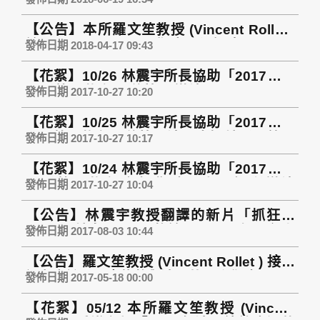
6/29日起在高雄台鋁影城(MLD)上映
【公告】本所羅文笙教授 (Vincent Rollet )
於 Taipei Times 發表新文章 Using
發佈日期 2018-04-17 09:43
weakness to attend the WHA
【花絮】10/26 林震宇所長協助「2017高雄
電影節」擔任哥倫比亞導演 Juan Manuel
發佈日期 2017-10-27 10:20
Betancourt 的口譯人員
【花絮】10/25 林震宇所長協助「2017高雄
電影節」擔任哥倫比亞波哥大短片影展策展
發佈日期 2017-10-27 10:17
人 Jaime Enrique Manrique Velasquez 的
【花絮】10/24 林震宇所長協助「2017高雄
口譯人員
電影節」擔任今年焦點影人：智利導演
發佈日期 2017-10-27 10:04
Alvaro Munoz 的口譯人員
【公告】林震宇教授翻譯的新片「抓狂酒
吧」(原片名:El bar)將於8月11日在全台上
發佈日期 2017-08-03 10:44
映，高雄場次請參考「台鋁」跟「義大國賓
【公告】羅文笙教授 (Vincent Rollet ) 接受
影城」。
記者專訪：馬克龍將與法國共同強化歐盟
發佈日期 2017-05-18 00:00
【花絮】05/12 本所羅文笙教授 (Vincent