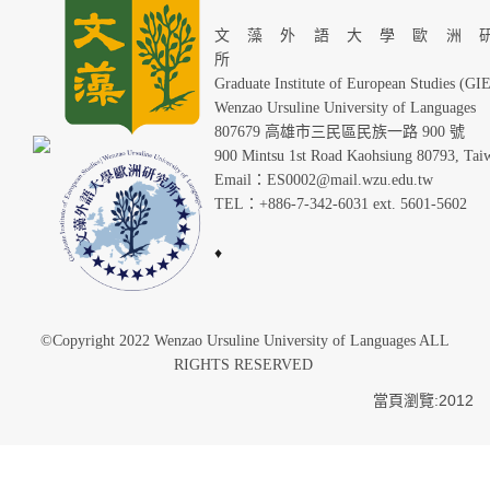
文藻外語大學歐洲
Graduate Institute of European Studies (GI
Wenzao Ursuline University of Languages
807679 高雄市三民區民族一路 900 號
900 Mintsu 1st Road Kaohsiung 80793, Tai
Email：ES0002@mail.wzu.edu.tw
TEL：+886-7-342-6031 ext. 5601-5602
♦
©Copyright 2022 Wenzao Ursuline University of Languages ALL
RIGHTS RESERVED
當頁瀏覽:2012