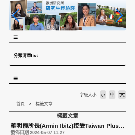
跳
到
主
要
內
容
區
塊
分類清單list
大
中
字級大小
小
首頁
標籤文章
標籤文章
華明儀所長(Armin Ibitz)接受Taiwan Plus訪
問_分享對台灣在電子廢棄物處理方面的觀察
發佈日期 2024-05-07 11:27