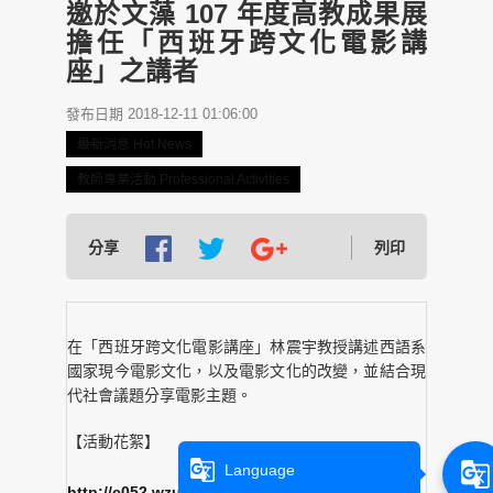
邀於文藻 107 年度高教成果展
擔任「西班牙跨文化電影講
座」之講者
發布日期 2018-12-11 01:06:00
最新消息 Hot News
教師專業活動 Professional Activities
分享
列印
在「西班牙跨文化電影講座」林震宇教授講述西語系
國家現今電影文化，以及電影文化的改變，並結合現
代社會議題分享電影主題。
【活動花絮】
g_translate
g_translate
Language
http://c052.wzu.edu.tw/albums/161