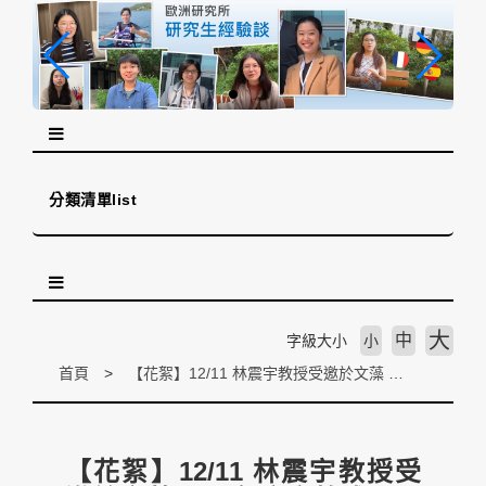
跳
到
主
要
內
容
區
塊
分類清單list
大
中
字級大小
小
首頁
【花絮】12/11 林震宇教授受邀於文藻 107 年度高教成果展擔任「西班牙跨文化電影講座」之講者
【花絮】12/11 林震宇教授受