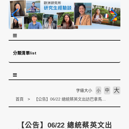
跳
到
主
要
內
容
區
塊
分類清單list
大
中
字級大小
小
首頁
【公告】06/22 總統蔡英文出訪巴拿馬及巴拉圭，秀台灣電影拼外交，所送的15部西譯的國片，由林震宇教授擔任翻譯團隊召集人與審校工作
【公告】06/22 總統蔡英文出