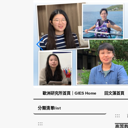
跳
到
主
要
內
容
區
塊
歐洲研究所首頁｜GIES Home
回文藻首頁
分類清單list
:::
:::
高等