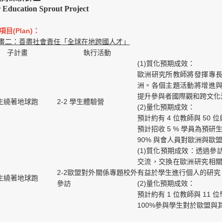
 Education Sprout Project
項目(Plan)：
畫二：善盡社會責任「全球在地跨國人才」
子計畫
執行活動
(1)質化預期成效：
歐洲研究所教師將發揮專
洲。各個主題活動將增進
提升參與者國際觀和跨文化
師生繞著地球跑
2-2 學生體驗營
(2)量化預期成效：
預計約有 4 位教師與 50
預計招收 5 % 學員為預
90% 與會人員對歐洲與
(1)質化預期成效：透過
交流，交換在歐洲研究相
2-2歐盟對外關係專題校外
有益於學生進行個人的研究
師生繞著地球跑
參訪
(2)量化預期成效：
預計約有 1 位教師與 11
100%參與學生對於歐盟