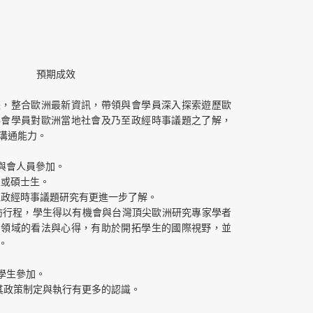
預期成效
長，整合歐洲最新資訊，帶領與會學員深入探索遊歷歐
與會學員對歐洲當地社會及乃至政經時事議題之了解，
溝通能力。
 位與會人員參加。
研生或碩士生。
歐盟政經時事議題研究有更進一步了解。
參訪行程，學生得以有機會與台灣頂尖歐洲研究專家學者
關領域的看法與心得，有助於開拓學生的國際視野，並
。
 位學生參加。
與其政策制定與執行有更多的認識。