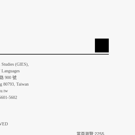
TOP
大學歐洲研究所
n Studies (GIES),
f Languages
 900 號
ng 80793, Taiwan
u.tw
5601-5602
ERVED
當頁瀏覽:2255