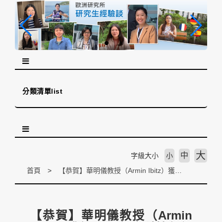
跳
到
主
要
內
容
區
塊
分類清單list
大
中
字級大小
小
首頁
【恭賀】華明儀教授（Armin Ibitz）獲得 108 年度科技部計畫
【恭賀】華明儀教授（Armin