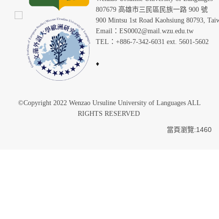
807679 高雄市三民區民族一路 900 號
900 Mintsu 1st Road Kaohsiung 80793, Tai
Email：ES0002@mail.wzu.edu.tw
TEL：+886-7-342-6031 ext. 5601-5602
♦
©Copyright 2022 Wenzao Ursuline University of Languages ALL
RIGHTS RESERVED
當頁瀏覽:1460