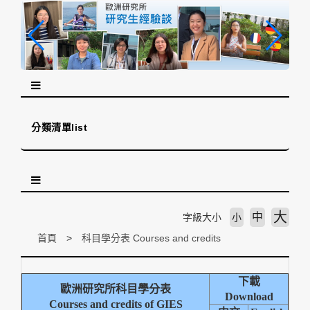
跳
到
主
要
內
容
區
塊
分類清單list
大
中
字級大小
小
首頁
科目學分表 Courses and credits
下載
歐洲研究所科目學分表
Download
Courses and credits of GIES