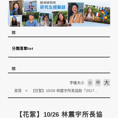
跳
到
主
要
內
容
區
塊
分類清單list
大
中
字級大小
小
首頁
【花絮】10/26 林震宇所長協助「2017高雄電影節」擔任哥倫比亞導演 Juan Manuel Betancourt 的口譯人員
【花絮】10/26 林震宇所長協