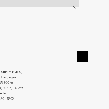
TOP
大學歐洲研究所
n Studies (GIES),
f Languages
 900 號
ng 80793, Taiwan
u.tw
5601-5602