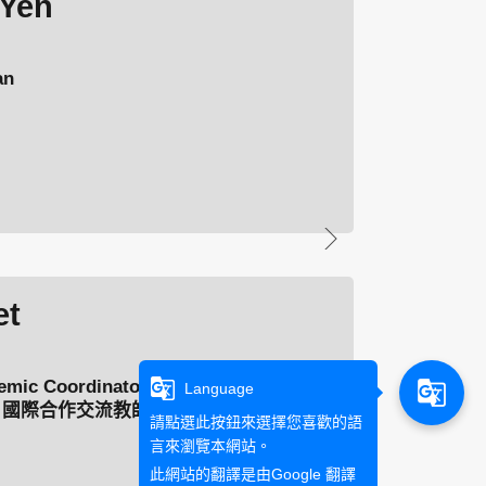
Yen
an
et
g_translate
oordinator, Jean Monnet
g_translate
Language
th; 國際合作交流教師 Coordinator for
請點選此按鈕來選擇您喜歡的語
 Graduate Institute of European
言來瀏覽本網站。
此網站的翻譯是由
Google 翻譯