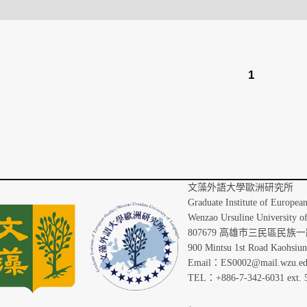
1
文藻外語
Graduate Institute of Europea
Wenzao Ursuline University o
807679 高雄市三民區民族一路
900 Mintsu 1st Road Kaohsiu
Email：ES0002@mail.wzu.ed
TEL：+886-7-342-6031 ext. 