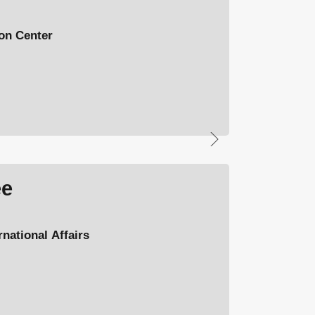
n Center
ee
ational Affairs