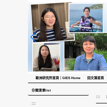
跳
到
主
要
內
容
區
塊
歐洲研究所首頁｜GIES Home
回文藻首頁
分類清單list
:::
:::