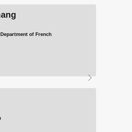
hang
tment of French
n