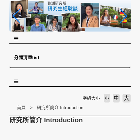
跳
到
主
要
內
容
區
塊
分類清單list
大
中
字級大小
小
首頁
研究所簡介 Introduction
研究所簡介 Introduction