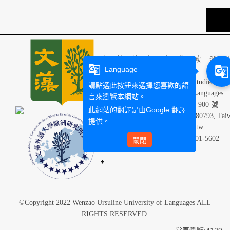
TOP
文藻外語大學歐洲
g_translate
g_translate
Language
Graduate Institute of European Studies (GI
請點選此按鈕來選擇您喜歡的語
Wenzao Ursuline University of Languages
言來瀏覽本網站。
807679 高雄市三民區民族一路 900 號
此網站的翻譯是由
Google 翻譯
900 Mintsu 1st Road Kaohsiung 80793, Tai
提供。
Email：ES0002@mail.wzu.edu.tw
TEL：+886-7-342-6031 ext. 5601-5602
關閉
♦
©Copyright 2022 Wenzao Ursuline University of Languages ALL
RIGHTS RESERVED