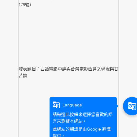
179號）
發表題目：西語電影中譯與台灣電影西譯之現況與甘
苦談
g_translate
g_translate
Language
請點選此按鈕來選擇您喜歡的語
言來瀏覽本網站。
此網站的翻譯是由
Google 翻譯
提供。