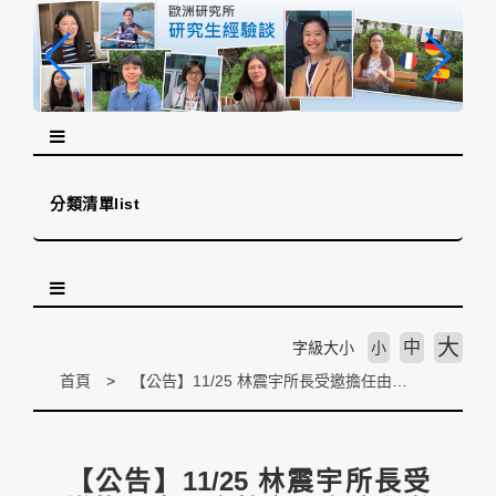
跳
到
主
要
內
容
區
塊
分類清單list
大
中
字級大小
小
首頁
【公告】11/25 林震宇所長受邀擔任由國家教育研究院主辦之臺灣西班牙文翻譯之現況與挑戰論壇發表人
【公告】11/25 林震宇所長受