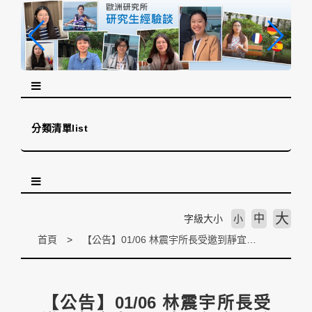
跳
到
主
要
內
容
區
塊
分類清單list
大
中
字級大小
小
首頁
【公告】01/06 林震宇所長受邀到靜宜大學西班牙語文學系演講
【公告】01/06 林震宇所長受