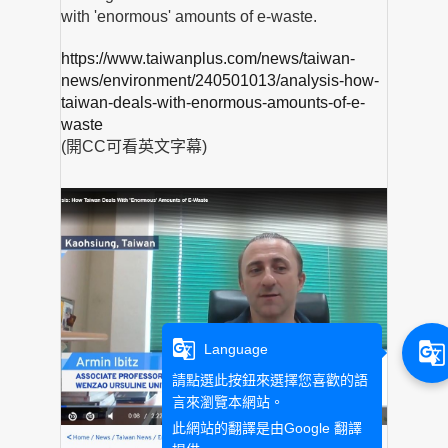
with 'enormous' amounts of e-waste.
https://www.taiwanplus.com/news/taiwan-
news/environment/240501013/analysis-how-
taiwan-deals-with-enormous-amounts-of-e-
waste
(開CC可看英文字幕)
g_translate
g_translate
Language
請點選此按鈕來選擇您喜歡的語
言來瀏覽本網站。
此網站的翻譯是由
Google 翻譯