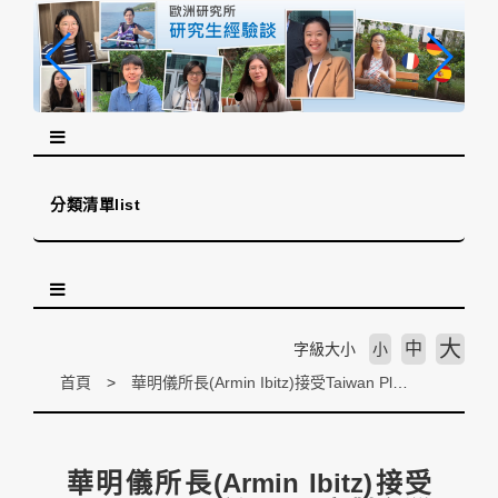
跳
到
主
要
內
容
區
塊
分類清單list
大
中
字級大小
小
首頁
華明儀所長(Armin Ibitz)接受Taiwan Plus訪問_分享對台灣在電子廢棄物處理方面的觀察
華明儀所長(Armin Ibitz)接受