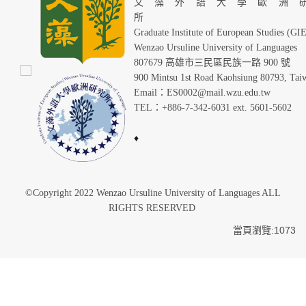
文藻外語大學歐洲
Graduate Institute of European Studies (GI
Wenzao Ursuline University of Languages
807679 高雄市三民區民族一路 900 號
900 Mintsu 1st Road Kaohsiung 80793, Tai
Email：ES0002@mail.wzu.edu.tw
TEL：+886-7-342-6031 ext. 5601-5602
♦
©Copyright 2022 Wenzao Ursuline University of Languages ALL
RIGHTS RESERVED
當頁瀏覽:1073