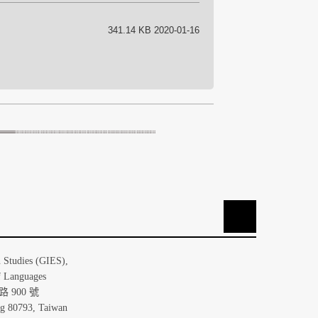
341.14 KB 2020-01-16
TOP
大學歐洲研究所
n Studies (GIES),
f Languages
 900 號
ng 80793, Taiwan