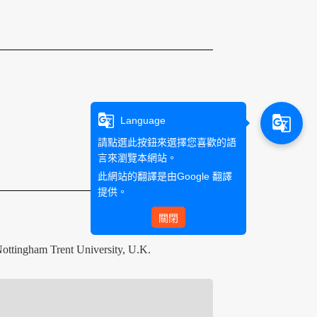
g_translate
g_translate
Language
請點選此按鈕來選擇您喜歡的語
言來瀏覽本網站。
此網站的翻譯是由
Google 翻譯
提供。
關閉
Nottingham Trent University, U.K.