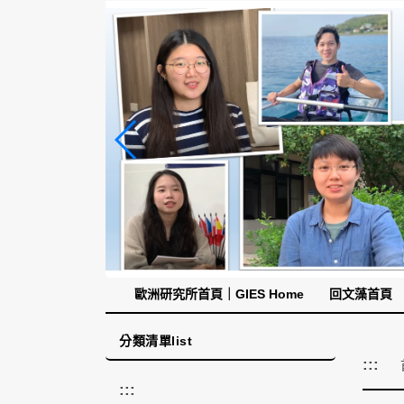
跳
到
主
要
內
容
區
塊
歐洲研究所首頁｜GIES Home
回文藻首頁
分類清單list
:::
:::