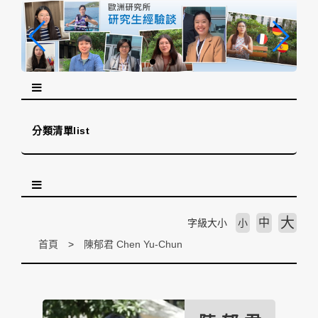
跳
到
主
要
內
容
區
塊
分類清單list
大
中
字級大小
小
首頁
陳郁君 Chen Yu-Chun