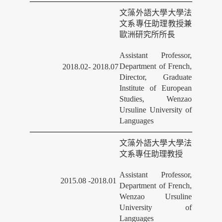
文藻外語大學大學法
文系專任助理教授兼
歐洲研究所所長
Assistant Professor,
Department of French,
2018.02- 2018.07
Director, Graduate
Institute of European
Studies, Wenzao
Ursuline University of
Languages
文藻外語大學大學法
文系專任助理教授
Assistant Professor,
2015.08 -2018.01
Department of French,
Wenzao Ursuline
University of
Languages