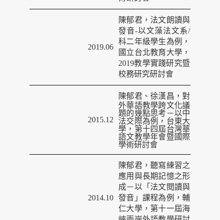
陳郁君，法文朗讀與
發音-以文藻法文系/
科二年級學生為例，
2019.06
國立台北教育大學，
2019教學實踐研究暨
校務研究研討會
陳
郁君、徐漢昌，對
外華語教學跨文化議
題的幾點思考－以中
2015.12
法交際為例，台東大
學，第十四屆台灣華
語文教學年會暨國際
學術研討會
陳郁君，聽寫練習之
應用與長期記憶之形
成－以「法文閱讀與
2014.10
發音」課程為例，輔
仁大學，第十一屆海
峽兩岸外語教學研討