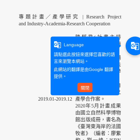
專題計畫／產學研究 | Research Project
and Industry-Academia-Research Cooperation
陳郁君(計畫主持
g_translate
人)、徐落茲、蘇楠
g_translate
Language
(計畫共同主持人)，
請點選此按鈕來選擇您喜歡的語
玉里的法國爸爸展場
言來瀏覽本網站。
文字、影片暨專書法
此網站的翻譯是由
Google 翻譯
文翻譯案，歐研產學
提供。
字第108030027號，
歐洲研究所與國立自
關閉
然科學博物館簽訂之
2019.01-2019.12
產學合作案。
2020年5月計畫成果
由國立自然科學博物
館出版成冊，書名為
《臺灣東海岸的法國
牧者》（編者：
廖紫