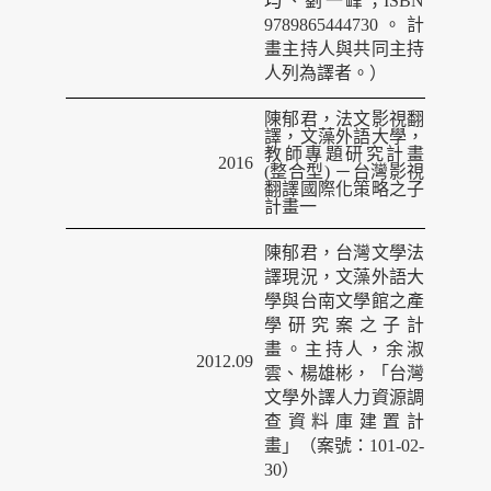
均
、劉一峰；ISBN
9789865444730。計
畫主持人與共同主持
人列為譯者。）
陳郁君，法文影視翻
譯，文藻外語大學，
教師專題研究計畫
2016
(
整合型
)
－台灣影
視
翻譯國際化策略之子
計畫一
陳郁君，台灣文學法
譯現況，文藻外語大
學與台南文學館之產
學研究案之子計
畫。主持人，余淑
2012.09
雲、楊雄彬，「台灣
文學外譯人力資源調
查資料庫建置計
畫」（案號：
101-02-
30
）