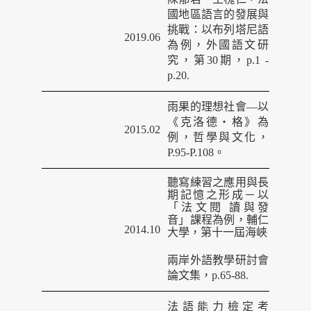
國地區語言的發展與
挑戰：以布列塔尼語
2019.06
為例，外國語文研
究，第30期，p.1 -
p.20.
雨果的理想社會
—以
《克洛德‧格》為
2015.02
例，哲學
與文化，
P.95-P.108
。
聽寫練習之應用與長
期記憶之形成－以
「法文閱 讀與發
音」課程為例，輔仁
2014.10
大學，第十一屆海峽
兩岸外語教學研討會
論文集，
p.65-88.
法語能力檢定考