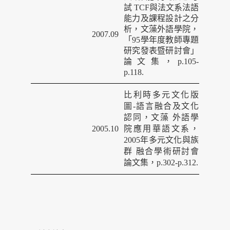
試
TCF
與法文系法語
能力及課程設計之分
析，文藻外語學院，
2007.09
「
95
學年度教
師專題
研究發表暨研討會」
論文集，
p.105-
p.118.
比利時多元文化版
圖
-
語言融合及文化
認同，文藻 外語學
2005.10
院應用華語文系，
2005
年多元文化與族
群 融合學術研討會
論文集，
p.302-p.312.