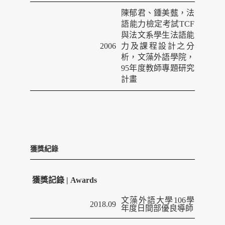
陳郁君、鍾美薽，法
語能力檢定考試
TCF
與法文系學生法語能
2006
力及課程設計之
分
析，文藻外語學院，
95
年度教師專題研究
計畫
獲獎紀錄
獲獎記錄 | Awards
文藻外語大學
106
學
2018.09
年度日間部優良導師