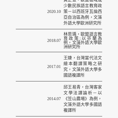
少數民族語言教育政
2020.10
策－以西班牙瓦倫西
亞自治區為例，文藻
外語大學歐洲研究所
林思瑀，歐盟語言教
育政策
:
以芬蘭為
2018.07
例，文藻外語大學歐
洲研究所
王婕，台灣當代法文
繪本翻譯策略之研
2017.01
究，文藻外語大學多
國語複譯所
邱王易青，台灣客家
文學法譯論析－以
2014.07
《笠山農場》為例，
文藻外語大學多國
語
複譯所