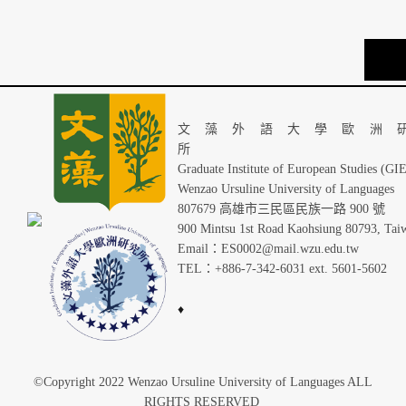
TOP
文藻外語大學歐洲
Graduate Institute of European Studies (GI
Wenzao Ursuline University of Languages
807679 高雄市三民區民族一路 900 號
900 Mintsu 1st Road Kaohsiung 80793, Tai
Email：ES0002@mail.wzu.edu.tw
TEL：+886-7-342-6031 ext. 5601-5602
♦
©Copyright 2022 Wenzao Ursuline University of Languages ALL
RIGHTS RESERVED