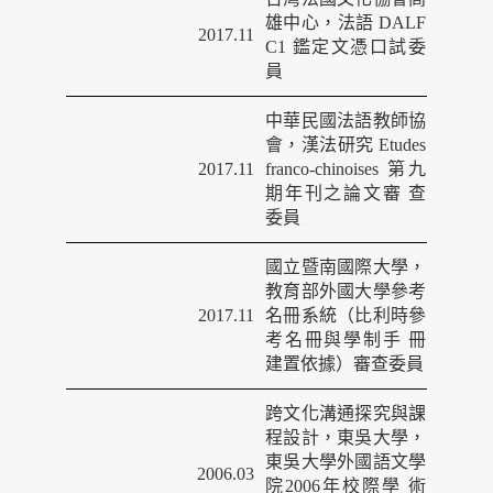
雄中心，法語
DALF
2017.11
C1
鑑定文憑口試委
員
中華民國法語教師協
會，漢法研究
Etudes
2017.11
franco-chinoises
第九
期年刊之論文審
查
委員
國立暨南國際大學，
教育部外國大學參考
2017.11
名冊系統（比利時參
考名冊與學制手
冊
建置依據）審查委員
跨文化溝通探究與課
程設計，東吳大學，
東吳大學外國語文學
2006.03
院
2006
年校際學
術