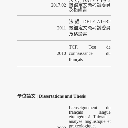
法語
DALF C1~C2
2017.02
級鑑定文憑考試委員
及格證書
法語
DELF A1~B2
2011
級鑑定文憑考試委員
及格證書
TCF, Test de
2010
connaissance du
français
學位論文 | Dissertations and Thesis
L'enseignement du
français langue
étrangère à Taiwan :
analyse linguistique et
praxéologique,