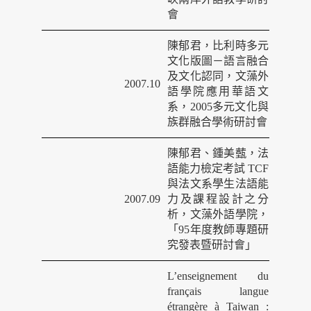
會
陳郁君，比利時多元
文化版圖－語言融合
及文化認同，文藻外
2007.10
語學院應用華語
文
系，
2005
多元文化與
族群融合學術研討會
陳郁君、鍾美薽，法
語能力檢定考試
TCF
與法文系學生法語能
2007.09
力及課程設計之
分
析，文藻外語學院，
「
95
年度教師專題研
究發表暨研討會」
L’enseignement du
français langue
étrangère à Taiwan :