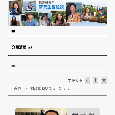
跳
到
主
要
內
容
區
塊
分類清單list
大
中
字級大小
小
首頁
劉政彰 LIU Chen-Chang