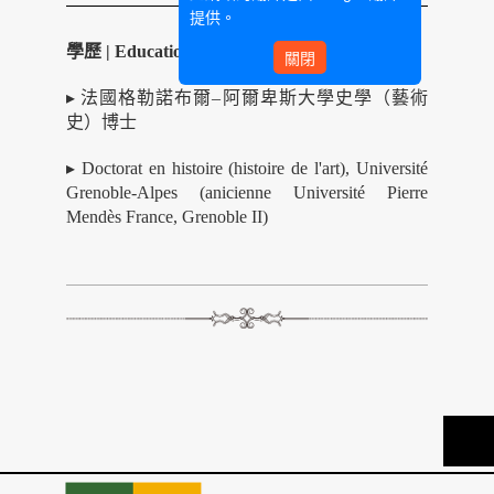
提供。
學歷 | Education
關閉
▸
法
國格勒諾布爾
–
阿爾卑斯大學史學（藝術
史）博士
▸ Doctorat en histoire (histoire de l'art), Université
Grenoble-Alpes (anicienne Université Pierre
Mendès France, Grenoble II)
TOP