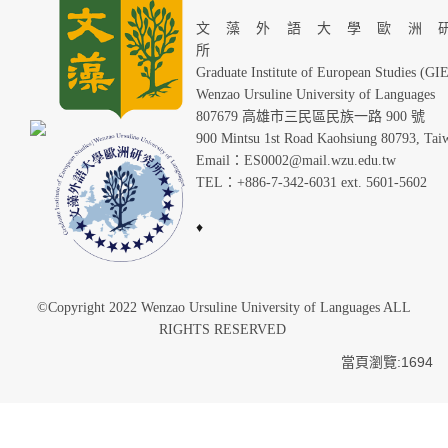
文藻外語大學歐洲
Graduate Institute of European Studies (GI
Wenzao Ursuline University of Languages
807679 高雄市三民區民族一路 900 號
900 Mintsu 1st Road Kaohsiung 80793, Tai
Email：ES0002@mail.wzu.edu.tw
TEL：+886-7-342-6031 ext. 5601-5602
♦
©Copyright 2022 Wenzao Ursuline University of Languages ALL
RIGHTS RESERVED
當頁瀏覽:1694