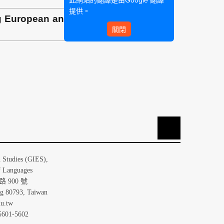
此網站的翻譯是由
Google 翻譯
提供。
ng European and Asian Development
關閉
TOP
大學歐洲研究所
n Studies (GIES),
f Languages
 900 號
ng 80793, Taiwan
u.tw
5601-5602