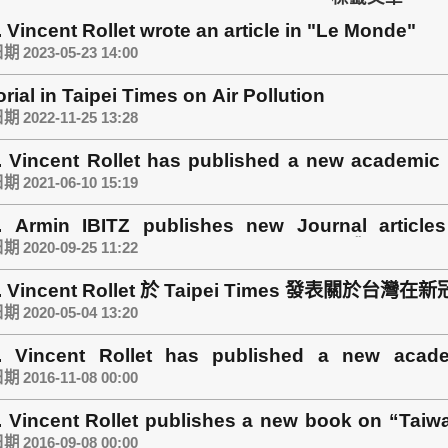
. Vincent Rollet wrote an article in "Le Monde"
 2023-05-23 14:00
orial in Taipei Times on Air Pollution
 2022-11-25 13:28
. Vincent Rollet has published a new academic 
Global Health
 2021-06-10 15:19
f. Armin IBITZ publishes new Journal article
blishing a European Circular Economy》
 2020-09-25 11:22
f. Vincent Rollet 於 Taipei Times 發表關
 2020-05-04 13:20
f. Vincent Rollet has published a new acad
ractions (Asia Europe Journal)!!
 2016-11-08 00:00
. Vincent Rollet publishes a new book on “Taiw
)
 2016-09-08 00:00