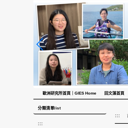
跳
到
主
要
內
容
區
塊
歐洲研究所首頁｜GIES Home
回文藻首頁
分類清單list
:::
:::