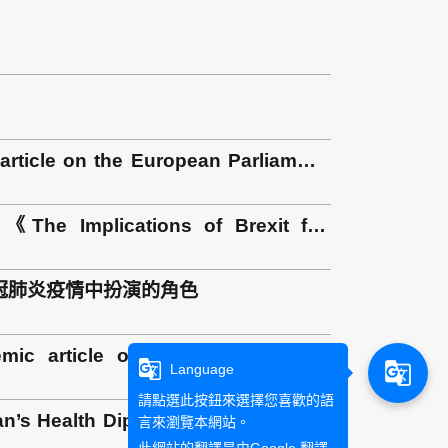
article on the European Parliament
s《The Implications of Brexit for
於台灣在新冠肺炎疫情中扮演的角色
emic article on EU-ASEAN health
g_translate
g_translate
Language
請點選此按鈕來選擇您喜歡的語
an’s Health Diplomacy”.(September,
言來瀏覽本網站。