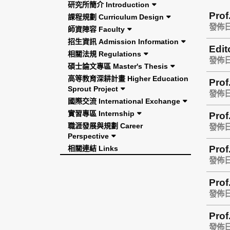
研究所簡介 Introduction
Prof
課程規劃 Curriculum Design
發佈日期
師資陣容 Faculty
招生資訊 Admission Information
Edit
相關法規 Regulations
發佈日期
碩士論文專區 Master's Thesis
高等教育深耕計畫 Higher Education
Prof
Sprout Project
and 
發佈日期
國際交流 International Exchange
實習專區 Internship
Pro
職涯發展與規劃 Career
Esta
發佈日期
Perspective
Pro
相關連結 Links
發佈日期
Pro
inte
發佈日期
Prof
2016
發佈日期