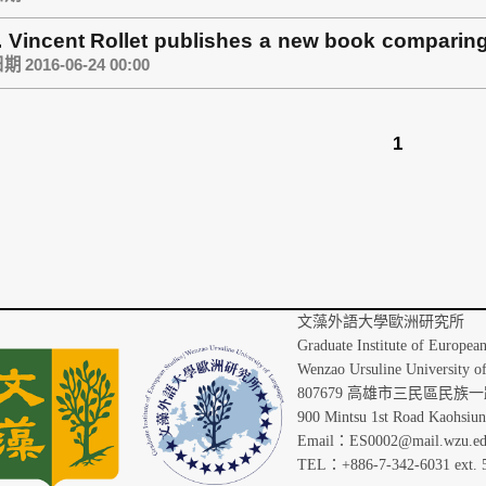
. Vincent Rollet publishes a new book compari
stance.(July, 2016)
 2016-06-24 00:00
1
文藻外語
Graduate Institute of Europea
Wenzao Ursuline University o
807679 高雄市三民區民族一路
900 Mintsu 1st Road Kaohsiu
Email：ES0002@mail.wzu.ed
TEL：+886-7-342-6031 ext. 