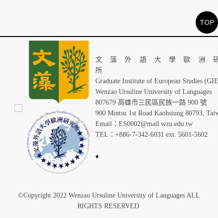
TOP
文藻外語大學歐洲
Graduate Institute of European Studies (GI
Wenzao Ursuline University of Languages
807679 高雄市三民區民族一路 900 號
900 Mintsu 1st Road Kaohsiung 80793, Tai
Email：ES0002@mail.wzu.edu.tw
TEL：+886-7-342-6031 ext. 5601-5602
♦
©Copyright 2022 Wenzao Ursuline University of Languages ALL
RIGHTS RESERVED