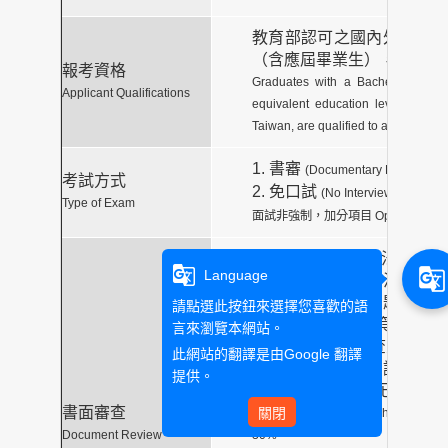
教育部認可之國內外大學或
（含應屆畢業生），或具有
報考資格
Graduates with a Bachelor’s Degre
Applicant Qualifications
equivalent education levels, recog
Taiwan, are qualified to apply.
1. 書審
1
(Documentary Review)
考試方式
2. 免口試
(No Interview)|
Type of Exam
面試非強制，加分項目 Optional for Extr
1. 中、外文（英、法、德
g_translate
g_translate
Language
2. 中、外文（英、法、德
學習目標、研究主題、研究
請點選此按鈕來選擇您喜歡的語
展規劃及相關條件等項目）
言來瀏覽本網站。
3. 其他有利於審查之資料
此網站的翻譯是由
Google 翻譯
檢定、證照、學程證書、獲
提供。
經驗、工作經驗、已發表之
書面審查
關閉
1. Autobiography in Chinese and 
Document Review
30%