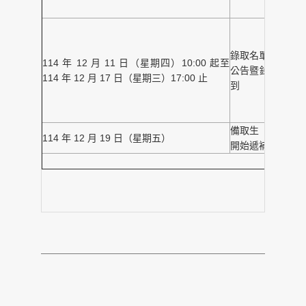
電
h
錄取名單
114 年 12 月 11 日（星期四）10:00 起至
公告暨錄取生報
114 年 12 月 17 日（星期三）17:00 止
到
h
備取生
114 年 12 月 19 日（星期五）
開始遞補