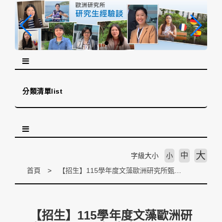
跳
到
主
要
內
容
區
塊
分類清單list
大
中
字級大小
小
首頁
【招生】115學年度文藻歐洲研究所甄選入學招生中
【招生】115學年度文藻歐洲研