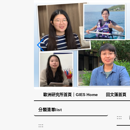
跳
到
主
要
內
容
區
塊
歐洲研究所首頁｜GIES Home
回文藻首頁
分類清單list
:::
:::