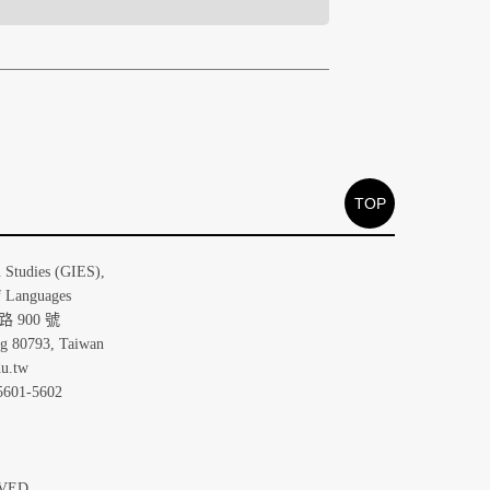
TOP
大學歐洲研究所
n Studies (GIES),
f Languages
 900 號
ng 80793, Taiwan
u.tw
5601-5602
ERVED