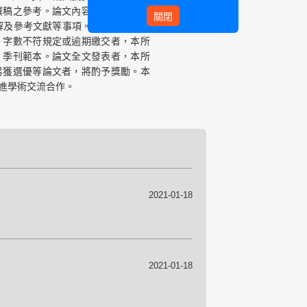
撰稿之參考。論文內容包括：論文題
關閉
註解及參考文獻等事項。論文需註解參
。字數不符規定或逾期繳交者，本所
》季刊範本。論文全文發表者，本所
；另獲選優等論文者，將酌予獎勵。本
進學術交流合作。
2021-01-18
2021-01-18