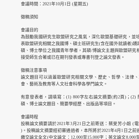
會議時間：2021年10月1日 (星期五)
徵稿須知
會議目的
為鼓勵我國研究生歐盟研究之風氣，深化歐盟基礎研究，並
表歐盟研究相關之我國博、碩士班研究生(含在國外就讀者)踴躍
碩、博士學位之我國青年學者，其碩/博論文主題與歐盟研究
接受師生合著或已在期刊發表或專書刊登之論文發表。
徵稿注意事項
論文題目可以涵蓋歐盟研究相關文學、歷史、哲學、法律、
會、藝術及教育等人文社會科學各學門論文。
有意發表者，請填寫：(1) 800字左右論文摘要(約2頁)；(2
碩、博士論文題目、簡要學經歷、出版品等項目。
會議時程
投稿論文摘要請於2021年3月21日之前寄送：蔡旻芳小姐 (電子郵件：min
)。投稿論文摘要經初審通過者，本所將於2021年4月1日之前通
繳交論文全文(中文論文：12,000至15,000字；英文論文8,00