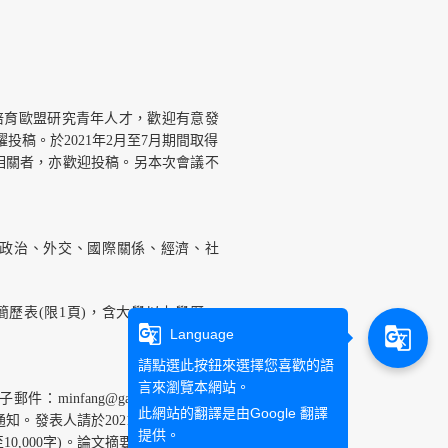
培育歐盟研究青年人才，歡迎有意發
投稿。於2021年2月至7月期間取得
相關者，亦歡迎投稿。另本次會議不
政治、外交、國際關係、經濟、社
) 簡歷表(限1頁)，含大學以上學歷、
g_translate
g_translate
Language
請點選此按鈕來選擇您喜歡的語
言來瀏覽本網站。
fang@gate.sinica.edu.tw
此網站的翻譯是由
Google 翻譯
知。發表人請於2021年9月8日之前
提供。
0至10,000字)。論文摘要及論文全文稿