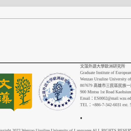
文藻外語
Graduate Institute of Europea
Wenzao Ursuline University o
807679 高雄市三民區民族一路
900 Mintsu 1st Road Kaohsiu
Email：ES0002@mail.wzu.ed
TEL：+886-7-342-6031 ext. 
♦
yright 2022 Wenzao Ursuline University of Languages ALL RIGHTS RES