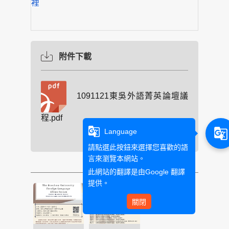
裡
附件下載
1091121東吳外語菁英論壇議
程.pdf
2020-10-26
g_translate
g_translate
Language
請點選此按鈕來選擇您喜歡的語
言來瀏覽本網站。
此網站的翻譯是由
Google 翻譯
提供。
關閉