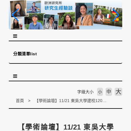
跳
到
主
要
內
容
區
塊
分類清單list
大
中
字級大小
小
首頁
【學術論壇】11/21 東吳大學建校120年「東吳外語菁英論壇--迎接外語教育新時代」
【學術論壇】11/21 東吳大學