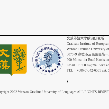
文藻外語
Graduate Institute of Europea
Wenzao Ursuline University o
807679 高雄市三民區民族一路
900 Mintsu 1st Road Kaohsiu
Email：ES0002@mail.wzu.ed
TEL：+886-7-342-6031 ext. 
♦
yright 2022 Wenzao Ursuline University of Languages ALL RIGHTS RES