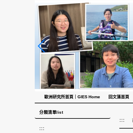
跳
到
主
要
內
容
區
塊
歐洲研究所首頁｜GIES Home
回文藻首頁
分類清單list
:::
:::