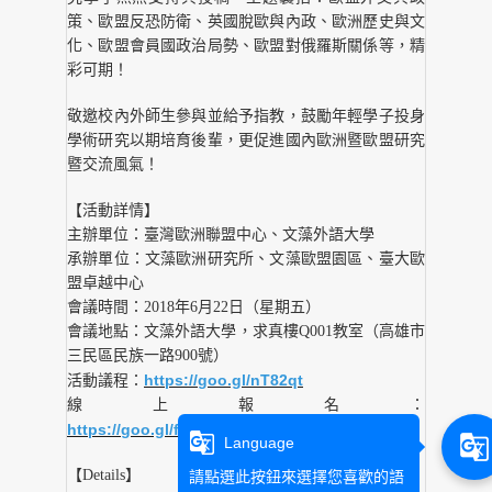
策、歐盟反恐防衛、英國脫歐與內政、歐洲歷史與文
化、歐盟會員國政治局勢、歐盟對俄羅斯關係等，精
彩可期！
敬邀校內外師生參與並給予指教，鼓勵年輕學子投身
學術研究以期培育後輩，更促進國內歐洲暨歐盟研究
暨交流風氣！
【活動詳情】
主辦單位：臺灣歐洲聯盟中心、文藻外語大學
承辦單位：文藻歐洲研究所、文藻歐盟園區、臺大歐
盟卓越中心
會議時間：2018年6月22日（星期五）
會議地點：文藻外語大學，求真樓Q001教室（高雄市
三民區民族一路900號）
https://
goo.gl/nT82qt
活動議程：
線上報名：
https
://
goo.gl/forms/xYGF7TSWzr6mLSov1
g_translate
g_translate
Language
【Details】
請點選此按鈕來選擇您喜歡的語