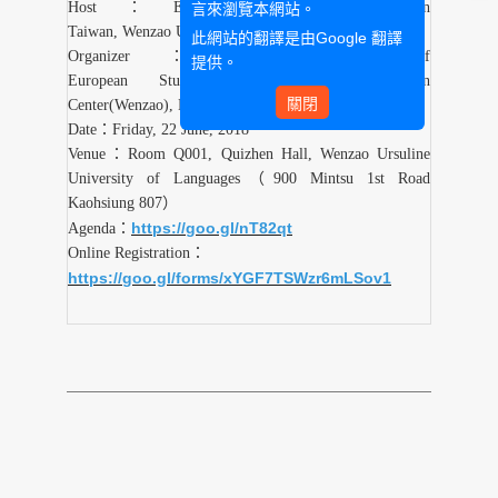
Host：European Union Centre in
言來瀏覽本網站。
Taiwan, Wenzao Ursuline University of Languages
此網站的翻譯是由
Google 翻譯
Organizer：Graduate Institute of
提供。
European Studies(Wenzao), European Union
關閉
Center(Wenzao), EU Centre of Excellence(NTU)
Date：Friday, 22 June, 2018
Venue：Room Q001, Quizhen Hall, Wenzao Ursuline
University of Languages（900 Mintsu 1st Road
Kaohsiung 807）
https://
goo.gl/nT82qt
Agenda：
Online Registration：
https
://
goo.gl/forms/xYGF7TSWzr6mLSov1