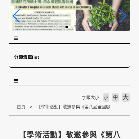
跳
到
主
要
內
容
區
塊
分類清單list
大
中
字級大小
小
首頁
【學術活動】敬邀參與《第八屆全國歐盟研究論文發表會 / 2018 National Student Workshop on EU Studies》
【學術活動】敬邀參與《第八