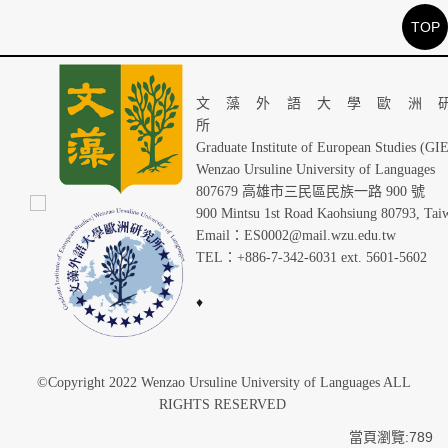
TOP
文藻外語大學歐洲
Graduate Institute of European Studies (GI
Wenzao Ursuline University of Languages
807679 高雄市三民區民族一路 900 號
900 Mintsu 1st Road Kaohsiung 80793, Tai
Email：ES0002@mail.wzu.edu.tw
TEL：+886-7-342-6031 ext. 5601-5602
♦
©Copyright 2022 Wenzao Ursuline University of Languages ALL
RIGHTS RESERVED
當頁瀏覽:789