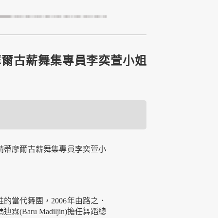
請蒂摩爾古薪舞集專員李奕萱小姐
，邀請蒂摩爾古薪舞集專員李奕萱小
的當代舞團，2006年由路之．
霖(Baru Madiljin)擔任舞蹈總