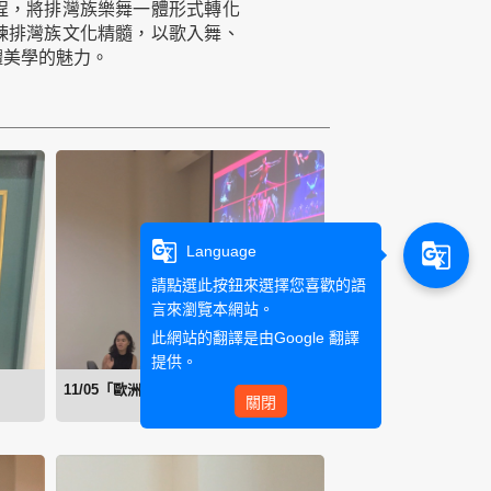
程，將排灣族樂舞一體形式轉化
煉排灣族文化精髓，以歌入舞、
體美學的魅力。
g_translate
g_translate
Language
請點選此按鈕來選擇您喜歡的語
言來瀏覽本網站。
此網站的翻譯是由
Google 翻譯
提供。
11/05「歐洲藝術專題」課程協同教學
關閉