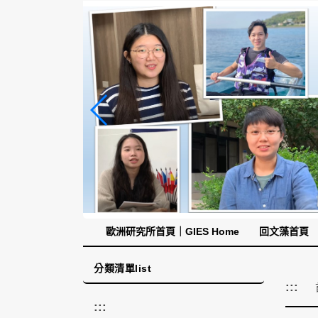
跳
到
主
要
內
容
區
塊
歐洲研究所首頁｜GIES Home
回文藻首頁
分類清單list
:::
:::