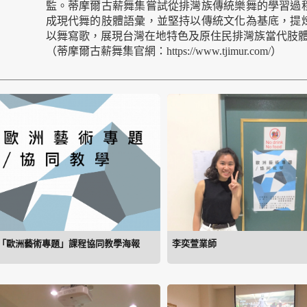
監。蒂摩爾古薪舞集嘗試從排灣族傳統樂舞的學習過
成現代舞的肢體語彙，並堅持以傳統文化為基底，提
以舞寫歌，展現台灣在地特色及原住民排灣族當代肢
（蒂摩爾古薪舞集官網：https://www.tjimur.com/）
「歐洲藝術專題」課程協同教學海報
李奕萱業師