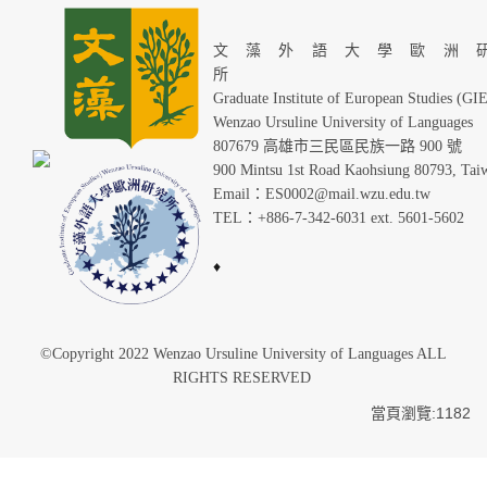
文藻外語大學歐洲
Graduate Institute of European Studies (GI
Wenzao Ursuline University of Languages
807679 高雄市三民區民族一路 900 號
900 Mintsu 1st Road Kaohsiung 80793, Tai
Email：ES0002@mail.wzu.edu.tw
TEL：+886-7-342-6031 ext. 5601-5602
♦
©Copyright 2022 Wenzao Ursuline University of Languages ALL
RIGHTS RESERVED
當頁瀏覽:1182