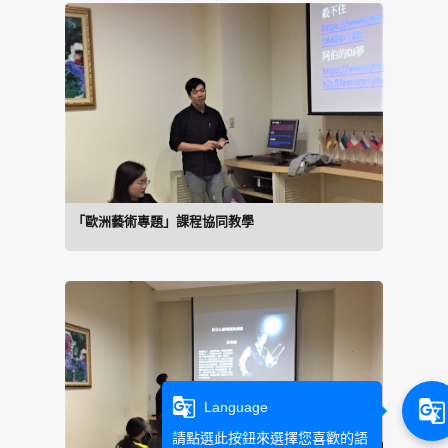
「歐洲藝術專題」課程協同教學
g_translate
g_translate
Language
請點選此按鈕來選擇您喜歡的語