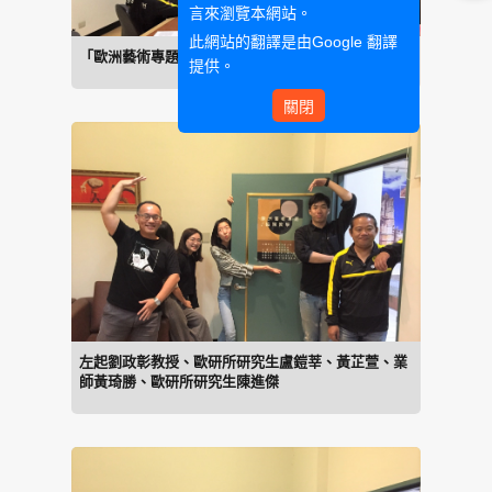
言來瀏覽本網站。
此網站的翻譯是由
Google 翻譯
「歐洲藝術專題」課程協同教學
提供。
關閉
左起劉政彰教授、歐研所研究生盧鎧莘、黃芷萱、業
師黃琦勝、歐研所研究生陳進傑