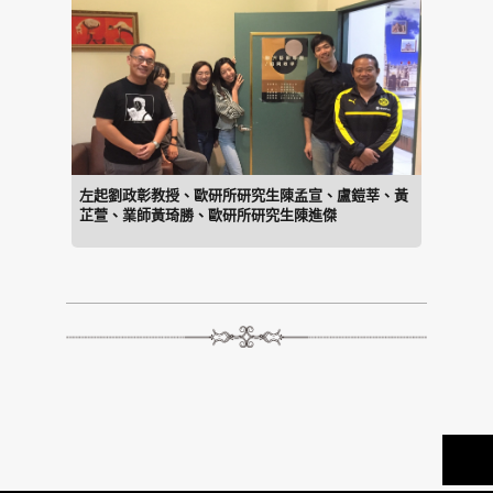
左起劉政彰教授、歐研所研究生陳孟宣、盧鎧莘、黃
芷萱、業師黃琦勝、歐研所研究生陳進傑
TOP