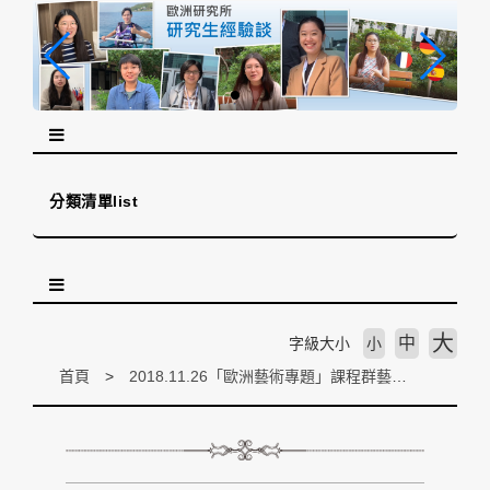
跳
到
主
要
內
容
區
塊
分類清單list
大
中
字級大小
小
首頁
2018.11.26「歐洲藝術專題」課程群藝行銷公司主任黃琦勝先生協同教學