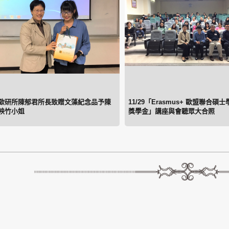
歐研所陳郁君所長致贈文藻紀念品予陳
11/29「Erasmus+ 歐盟聯合碩
映竹小姐
獎學金」講座與會聽眾大合照