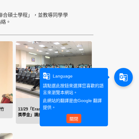
歐盟聯合碩士學程」，並教導同學學
熱絡。
g_translate
g_translate
Language
請點選此按鈕來選擇您喜歡的語
言來瀏覽本網站。
此網站的翻譯是由
Google 翻譯
提供。
映竹
11/29「Erasmus+ 歐盟聯合碩士學程暨
獎學金」講座
關閉