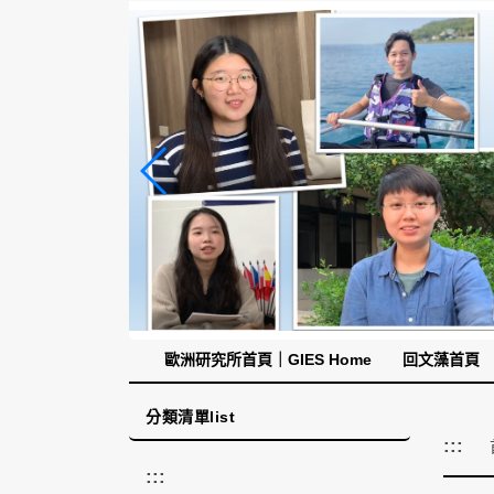
跳
到
主
要
內
容
區
塊
歐洲研究所首頁｜GIES Home
回文藻首頁
分類清單list
:::
:::