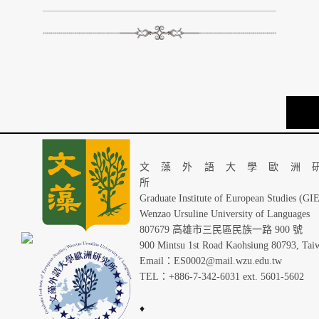
TOP
文藻外語大學歐洲
Graduate Institute of European Studies (GI
Wenzao Ursuline University of Languages
807679 高雄市三民區民族一路 900 號
900 Mintsu 1st Road Kaohsiung 80793, Tai
Email：ES0002@mail.wzu.edu.tw
TEL：+886-7-342-6031 ext. 5601-5602
♦