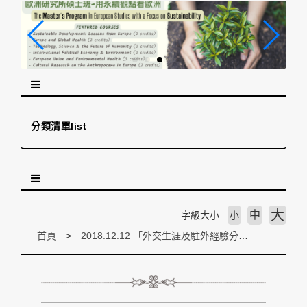
跳
到
主
要
內
容
區
塊
分類清單list
大
中
字級大小
小
首頁
2018.12.12 「外交生涯及駐外經驗分享」 前駐法大使張銘忠專題講座