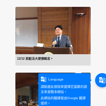
12/12 前駐法大使張銘忠。
g_translate
g_translate
Language
請點選此按鈕來選擇您喜歡的語
言來瀏覽本網站。
此網站的翻譯是由
Google 翻譯
提供。