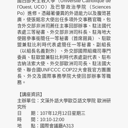
國西部天主教大學（Université Catholique de
l'Ouest, UCO）及巴黎政治學院（Sciences
Po）進修。憑藉著優異的外語能力以及腹笥甚
廣，使張銘忠大使出任多項外交事務官職，包
含外交部非洲司薦任主事回部辦事、駐法國代
表處三等秘書、外交部非洲司科長、駐海地大
使館參事銜簡任一等秘書（首席館員）、駐歐
盟兼駐比利時代表處簡任一等秘書、副組長
（以組長名義對外）、外交部國際組織司專門
委員、駐歐盟兼駐比利時代表處副代表、駐布
吉納法索大使、外交部歐洲司司長、駐法國大
使、聯合國UNFCCC COP22大會我官方團團
長、外交及國際事務學院大使回部辦事等職
務。
【講座資訊】
主辦單位：文藻外語大學歐亞語文學院 歐洲研
究所
日 期：107年12月12日星期三
時 間：10:10-12:00
地 點：國際會議廳A313